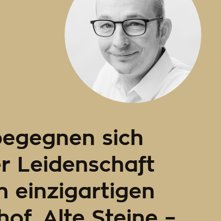
 begegnen sich
er Leidenschaft
 einzigartigen
of. Alte Steine –