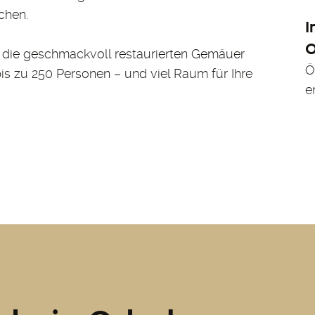
chen.
I
O
 die geschmackvoll restaurierten Gemäuer
Ö
bis zu 250 Personen – und viel Raum für Ihre
e